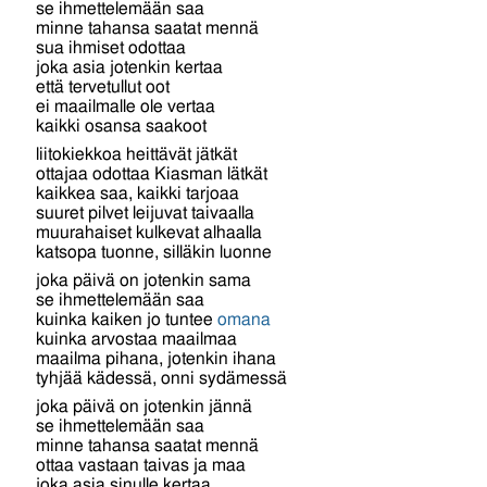
se ihmettelemään saa
minne tahansa saatat mennä
sua ihmiset odottaa
joka asia jotenkin kertaa
että tervetullut oot
ei maailmalle ole vertaa
kaikki osansa saakoot
liitokiekkoa heittävät jätkät
ottajaa odottaa Kiasman lätkät
kaikkea saa, kaikki tarjoaa
suuret pilvet leijuvat taivaalla
muurahaiset kulkevat alhaalla
katsopa tuonne, silläkin luonne
joka päivä on jotenkin sama
se ihmettelemään saa
kuinka kaiken jo tuntee
omana
kuinka arvostaa maailmaa
maailma pihana, jotenkin ihana
tyhjää kädessä, onni sydämessä
joka päivä on jotenkin jännä
se ihmettelemään saa
minne tahansa saatat mennä
ottaa vastaan taivas ja maa
joka asia sinulle kertaa