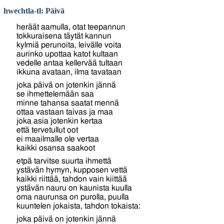
hwechtla-tl: Päivä
heräät aamulla, otat teepannun
tokkuraisena täytät kannun
kylmiä perunoita, leivälle voita
aurinko upottaa katot kultaan
vedelle antaa kellervää tultaan
ikkuna avataan, ilma tavataan
joka päivä on jotenkin jännä
se ihmettelemään saa
minne tahansa saatat mennä
ottaa vastaan taivas ja maa
joka asia jotenkin kertaa
että tervetullut oot
ei maailmalle ole vertaa
kaikki osansa saakoot
etpä tarvitse suurta ihmettä
ystävän hymyn, kupposen vettä
kaikki riittää, tahdon vain kiittää
ystävän nauru on kaunista kuulla
oma naurunsa on purolla, puulla
kuuntelen jokaista, tahdon tokaista:
joka päivä on jotenkin jännä