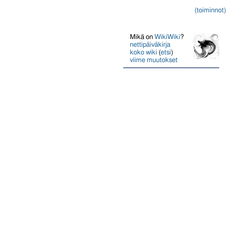
(toiminnot)
Mikä on
WikiWiki
?
nettipäiväkirja
koko wiki
(
etsi
)
viime muutokset