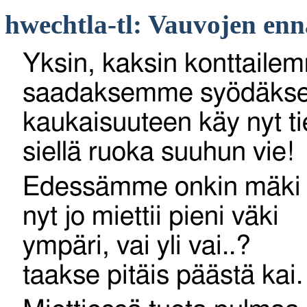
hwechtla-tl: Vauvojen enn
Yksin, kaksin konttaile
saadaksemme syödäk
kaukaisuuteen käy nyt ti
siellä ruoka suuhun vie!
Edessämme onkin mäki
nyt jo miettii pieni väki
ympäri, vai yli vai..?
taakse pitäis päästä kai.