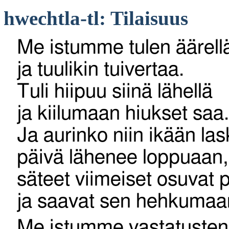
hwechtla-tl: Tilaisuus
Me istumme tulen äärell
ja tuulikin tuivertaa.
Tuli hiipuu siinä lähellä
ja kiilumaan hiukset saa
Ja aurinko niin ikään las
päivä lähenee loppuaan,
säteet viimeiset osuvat
ja saavat sen hehkumaa
Me istumme vastatusten