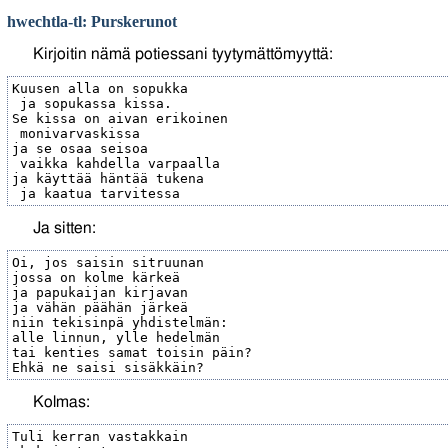
hwechtla-tl: Purskerunot
Kirjoitin nämä potiessani tyytymättömyyttä:
Kuusen alla on sopukka

 ja sopukassa kissa.

Se kissa on aivan erikoinen

 monivarvaskissa

ja se osaa seisoa

 vaikka kahdella varpaalla

ja käyttää häntää tukena

Ja sitten:
Oi, jos saisin sitruunan

jossa on kolme kärkeä

ja papukaijan kirjavan

ja vähän päähän järkeä

niin tekisinpä yhdistelmän:

alle linnun, ylle hedelmän

tai kenties samat toisin päin?

Kolmas:
Tuli kerran vastakkain
