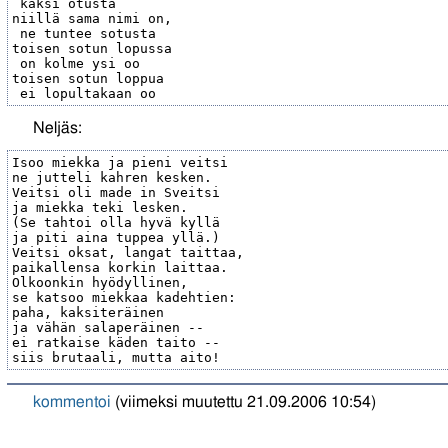
 kaksi otusta

niillä sama nimi on,

 ne tuntee sotusta

toisen sotun lopussa

 on kolme ysi oo

toisen sotun loppua

Neljäs:
Isoo miekka ja pieni veitsi

ne jutteli kahren kesken.

Veitsi oli made in Sveitsi

ja miekka teki lesken.

(Se tahtoi olla hyvä kyllä 

ja piti aina tuppea yllä.)

Veitsi oksat, langat taittaa,

paikallensa korkin laittaa.

Olkoonkin hyödyllinen,

se katsoo miekkaa kadehtien:

paha, kaksiteräinen

ja vähän salaperäinen --

ei ratkaise käden taito --

kommentoi
(viimeksi muutettu 21.09.2006 10:54)