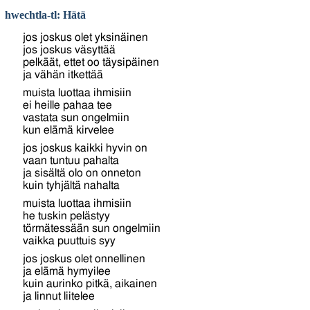
hwechtla-tl: Hätä
jos joskus olet yksinäinen
jos joskus väsyttää
pelkäät, ettet oo täysipäinen
ja vähän itkettää
muista luottaa ihmisiin
ei heille pahaa tee
vastata sun ongelmiin
kun elämä kirvelee
jos joskus kaikki hyvin on
vaan tuntuu pahalta
ja sisältä olo on onneton
kuin tyhjältä nahalta
muista luottaa ihmisiin
he tuskin pelästyy
törmätessään sun ongelmiin
vaikka puuttuis syy
jos joskus olet onnellinen
ja elämä hymyilee
kuin aurinko pitkä, aikainen
ja linnut liitelee