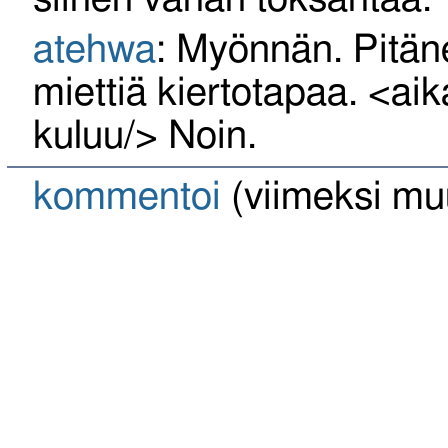
atehwa
: Myönnän. Pitän
miettiä kiertotapaa. <ai
kuluu/> Noin.
kommentoi
(viimeksi mu