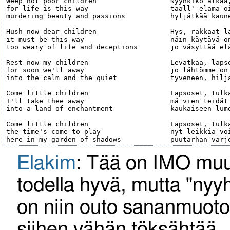
Weep not poor children                  Nyyhkikö älkää,
for life is this way                    tääll' elämä oi
murdering beauty and passions           hyljätkää kaune
Hush now dear children                  Hys, rakkaat la
it must be this way                     näin käytävä on
too weary of life and deceptions        jo väsyttää elä
Rest now my children                    Levätkää, lapse
for soon we'll away                     jo lähtömme on

into the calm and the quiet             tyveneen, hilja
Come little children                    Lapsoset, tulka
I'll take thee away                     mä vien teidät 
into a land of enchantment              kaukaiseen lumo
Come little children                    Lapsoset, tulka
the time's come to play                 nyt leikkiä voi
Elakim
: Tää on IMO mu
todella hyvä, mutta "nyyh
on niin outo sananmuoto,
siihen vähän töksähtää.