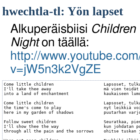
hwechtla-tl: Yön lapset
Alkuperäisbiisi
Children 
Night
on täällä:
http://www.youtube.com
v=jW5n3k2VgZE
Come little children                    Lapsoset, tulka
I'll take thee away                     mä vien teidät 
into a land of enchantment              kaukaiseen lumo
Come little children                    Lapsoset, tulka
the time's come to play                 nyt leikkiä voi
here in my garden of shadows            puutarhan varjo
Follow sweet children                   Seuratkaa, pien
I'll show thee the way                  kun johdatan po
through all the pain and the sorrows    ohitse tuskan j