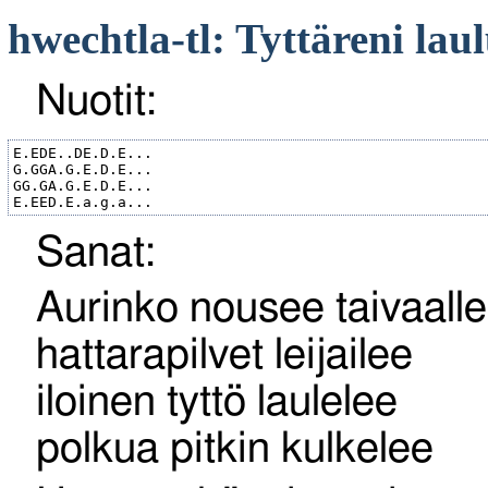
hwechtla-tl: Tyttäreni lau
Nuotit:
E.EDE..DE.D.E...

G.GGA.G.E.D.E...

GG.GA.G.E.D.E...

Sanat:
Aurinko nousee taivaalle
hattarapilvet leijailee
iloinen tyttö laulelee
polkua pitkin kulkelee