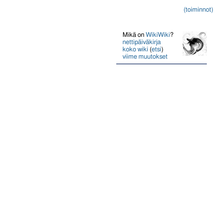
(toiminnot)
Mikä on
WikiWiki
?
nettipäiväkirja
koko wiki
(
etsi
)
viime muutokset