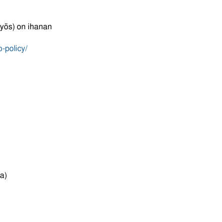
myös) on ihanan
o-policy/
la)