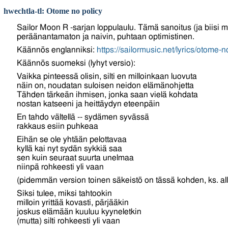
hwechtla-tl: Otome no policy
Sailor Moon R -sarjan loppulaulu. Tämä sanoitus (ja biisi 
peräänantamaton ja naivin, puhtaan optimistinen.
Käännös englanniksi:
https://sailormusic.net/lyrics/otome-n
Käännös suomeksi (lyhyt versio):
Vaikka pinteessä olisin, silti en milloinkaan luovuta
näin on, noudatan suloisen neidon elämänohjetta
Tähden tärkeän ihmisen, jonka saan vielä kohdata
nostan katseeni ja heittäydyn eteenpäin
En tahdo vältellä -- sydämen syvässä
rakkaus esiin puhkeaa
Eihän se ole yhtään pelottavaa
kyllä kai nyt sydän sykkiä saa
sen kuin seuraat suurta unelmaa
niinpä rohkeesti yli vaan
(pidemmän version toinen säkeistö on tässä kohden, ks. al
Siksi tulee, miksi tahtookin
milloin yrittää kovasti, pärjääkin
joskus elämään kuuluu kyyneletkin
(mutta) silti rohkeesti yli vaan