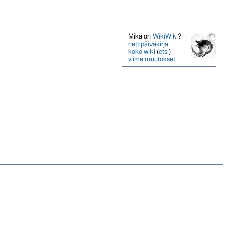
Mikä on
WikiWiki
?
nettipäiväkirja
koko wiki
(
etsi
)
viime muutokset