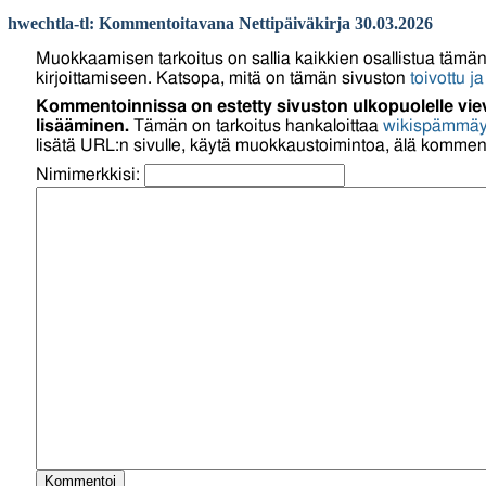
hwechtla-tl: Kommentoitavana Nettipäiväkirja 30.03.2026
Muokkaamisen tarkoitus on sallia kaikkien osallistua tämän
kirjoittamiseen. Katsopa, mitä on tämän sivuston
toivottu ja
Kommentoinnissa on estetty sivuston ulkopuolelle viev
lisääminen.
Tämän on tarkoitus hankaloittaa
wikispämmäy
lisätä URL:n sivulle, käytä muokkaustoimintoa, älä komment
Nimimerkkisi: