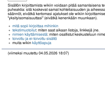
Sisällön kirjoittamista wikiin voidaan pitää samanlaisena te
puheaktia: sitä koskevat samat kohteliaisuuden ja aihees
säännöt, eivätkä kertomasi ajatukset ole wikiin kirjoittamis
"yksityisomaisuuttasi" (eivätkä kenenkään muunkaan).
mitä sopii kirjoittaa mihinkin
tekstimuotoilut
: miten saat aikaan listoja, linkkejä jne.
nimien käyttämisestä
: miten osallistut keskusteluun nime
toivottu ja ei-toivottu sisältö
muita wikin
käyttöapuja
(viimeksi muutettu 04.05.2026 18:07)