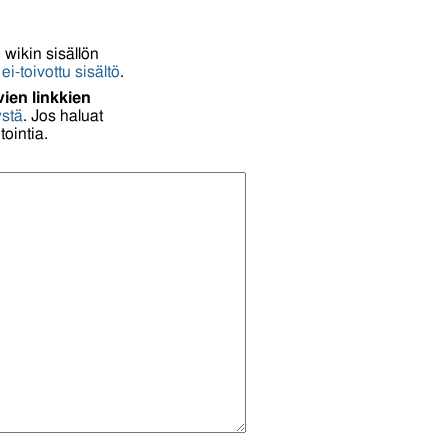
 wikin sisällön
 ei-toivottu sisältö
.
ien linkkien
stä
. Jos haluat
ointia.