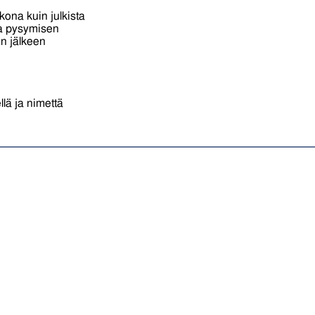
kona kuin julkista
sa pysymisen
en jälkeen
llä ja nimettä